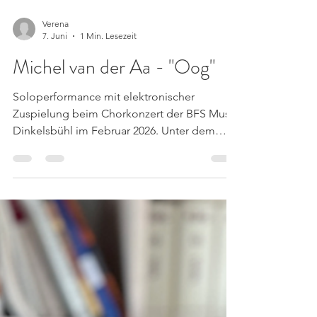
Verena
7. Juni
1 Min. Lesezeit
Michel van der Aa - "Oog"
Soloperformance mit elektronischer
Zuspielung beim Chorkonzert der BFS Musik
Dinkelsbühl im Februar 2026. Unter dem
Titel „Licht“ bot das Konzert wunderschöne
Vokal- und Instrumentalmusik zum Thema
Licht, kombiniert mit einer einzigartigen
modernen Laserlichtshow. Es war ein ganz
besonderes Erlebnis, das ganze Konzert in
der Dunkelheit zu spielen. Die Musik erklang
aus verschiedenen Positionen im Raum. Der
Lichtkünstler Andreas Juergens designte die
Lasershow individuell zu d