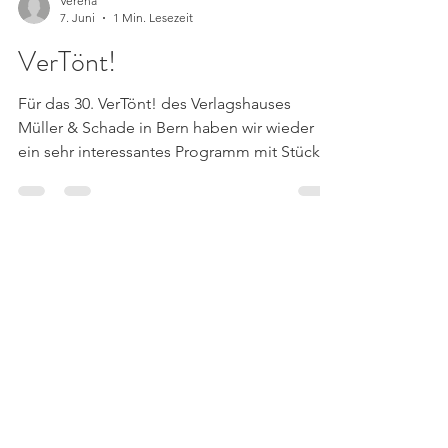
Verena
7. Juni
1 Min. Lesezeit
VerTönt!
Für das 30. VerTönt! des Verlagshauses
Müller & Schade in Bern haben wir wieder
ein sehr interessantes Programm mit Stücken
der klassischen Moderne und Werken von
Komponisten des Verlagshauses
zusammengestellt. Die Sechs Epigramme
von Stefan Werren für Violoncello solo sind
wunderbare kurze Stücke, die ich neu in
mein Repertoire aufgenommen habe. Eine
Entdeckung war auch das Werk "Circulo"
von Joaquin Turina. Die Konzertreihe ist
wirklich ein Geheimtipp. Immer sehr gut
besuch