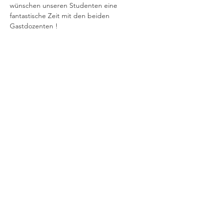
wünschen unseren Studenten eine 
fantastische Zeit mit den beiden 
Gastdozenten ! 
Diese Veranstaltung teilen
© 2019 Verena Sennekamp
Kontakt
Impressum