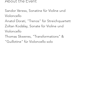
About the Event
Sandor Veress, Sonatine für Violine und 
Violoncello
Anatol Dorati, "Trenos" für Streichquartett
Zoltan Kodálay, Sonate für Violine und 
Violoncello
Thomas Skweres, "Transformations" & 
"Guillotine" für Violoncello solo
Share This Event
©2019 Verena Sennekamp