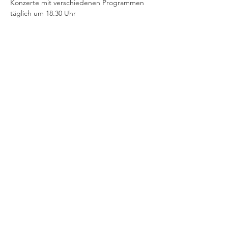
Konzerte mit verschiedenen Programmen 
täglich um 18.30 Uhr
Share This Event
©2019 Verena Sennekamp
Kontakt
Impressum
Datenschutz