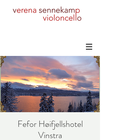
Fefor Høifjellshotel
Vinstra