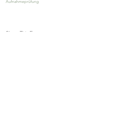
Aufnahmeprüfung
Share This Event
©2019 Verena Sennekamp
Kontakt
Impressum
Datenschutz