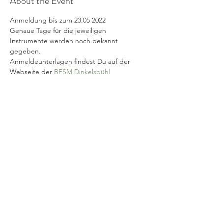
About the Event
Anmeldung bis zum 23.05 2022
Genaue Tage für die jeweiligen 
Instrumente werden noch bekannt 
gegeben.
Anmeldeunterlagen findest Du auf der 
Webseite der 
BFSM Dinkelsbühl
Share This Event
©2019 Verena Sennekamp